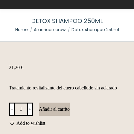
DETOX SHAMPOO 250ML
You are here:
Home
American crew
Detox shampoo 250ml
21,20
€
Tratamiento revitalizante del cuero cabelludo sin aclarado
Detox
﹣
﹢
Añadir al carrito
shampoo
250ml
cantidad
Add to wishlist