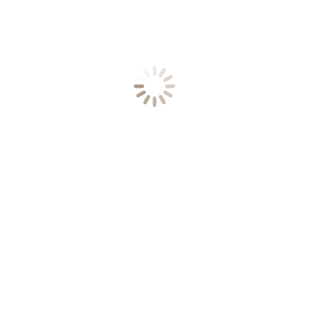
on agentes calmantes y reguladores de la descamación.
amente en nuestro salón por ser parte de la línea pr
ONADOS