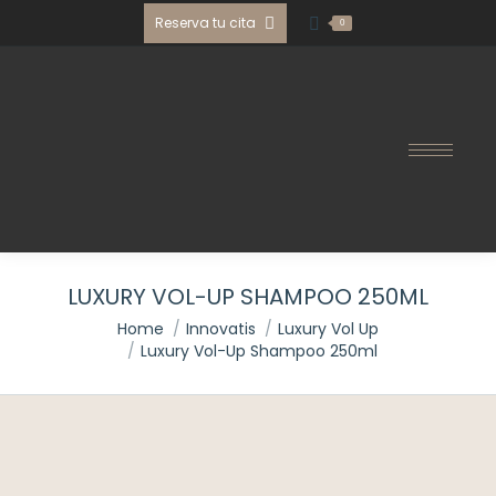
Reserva tu cita
0
LUXURY VOL-UP SHAMPOO 250ML
You are here:
Home
Innovatis
Luxury Vol Up
Luxury Vol-Up Shampoo 250ml