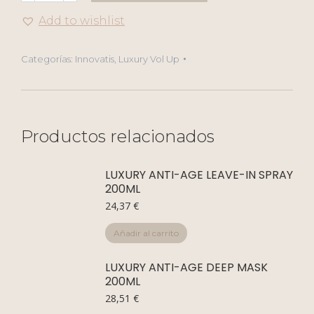
Up
Add to wishlist
Shampoo
250ml
Categorías:
Innovatis
,
Luxury Vol Up
cantidad
Productos relacionados
LUXURY ANTI-AGE LEAVE-IN SPRAY
200ML
24,37
€
Añadir al carrito
LUXURY ANTI-AGE DEEP MASK
200ML
28,51
€