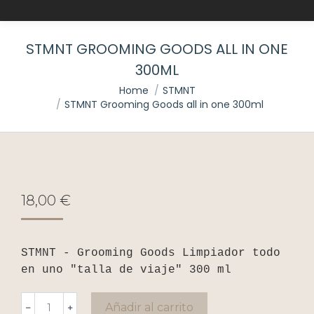
STMNT GROOMING GOODS ALL IN ONE
300ML
You are here:
Home
STMNT
STMNT Grooming Goods all in one 300ml
18,00
€
STMNT - Grooming Goods Limpiador todo 
en uno "talla de viaje" 300 ml
STMNT
Añadir al carrito
﹣
﹢