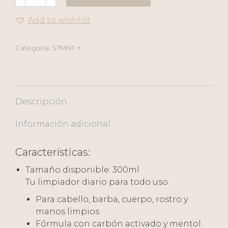
Grooming
Goods
Add to wishlist
all
in
Categoría:
STMNT
one
300ml
cantidad
Descripción
Información adicional
Características:
Tamaño disponible: 300ml
Tu limpiador diario para todo uso.
Para cabello, barba, cuerpo, rostro y
manos limpios
Fórmula con carbón activado y mentol