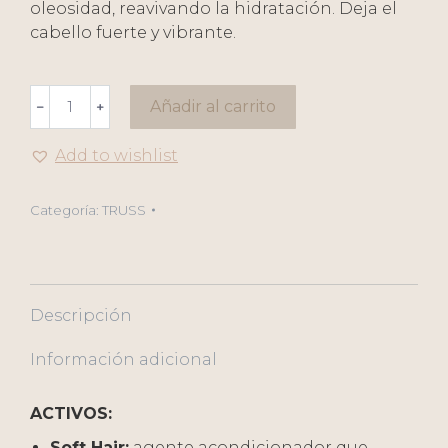
oleosidad, reavivando la hidratación. Deja el
cabello fuerte y vibrante.
TRUSS
Añadir al carrito
﹣
﹢
Equilibrium
Shampoo
Add to wishlist
300ml/10.14fl
oz
Categoría:
TRUSS
cantidad
Descripción
Información adicional
ACTIVOS:
Soft Hair:
agente acondicionador que